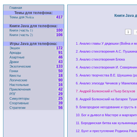
Главная
Темы для телефона:
Книги Java д
Темы для Nokia
(
)
417
Книги Java для телефона:
Книги (часть 1)
(
)
100
1
Книги (часть 2)
(
)
106
Игры Java для телефона:
1. Анализ главы У дядюшки (Война и ми
Экшен
(
)
172
2. Анализ стихотворения А.С. Пушкин
Аркады
(
)
91
Азартные
(
)
46
3. Анализ стихотворения Блока
Драки
(
)
43
Экзотические
(
)
133
4. Анализ стихотворения И. Северяни
Гонки
(
)
50
Квесты
(
)
18
5. Анализ творчества В.Е. Шукшина (р
Логические
(
)
90
6. Анализ эпизода Чичиков у Манилова
Настольные
(
)
16
Приключения
(
)
42
7. Андрей Болконский и Пьер Безухов
РПГ
(
)
29
Симуляторы
(
)
25
8. Андрей Болконский на батарее Туш
Спортивные
(
)
39
Стратегии
(
)
9. Благородное негодование и грусть 
56
10. Бог и дьявол в Мастере и маргарит
11. Бородинская битва как кульминаци
12. Бунт и преступление Родиона Раск