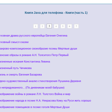
Книги Java для телефона - Книги (часть 1)
3
1
2
4
5
6
7
уховная драма русского европейца Евгения Онегина
Духовный смысл сказки
Жанрово-композиционное своеобразие поэмы Мертвые души
енские образы в романе А.Н. Толситого Петр Первый
Жизненные искания Константина Левина
Жизненный путь Чичикова
изнь и смерть Евгения Базарова
Идено-художественный анализ стихотворения Пушкина Деревня
з непридуманного... (По дневникам моей бабушки)
зображение войны в романе Л.Н. Толстого Война и мир
зображение народа в поэме Н.А. Некрасова Кому на Руси жить хорошо
Изображение помещиков в поэме гоголя Мертвые Души