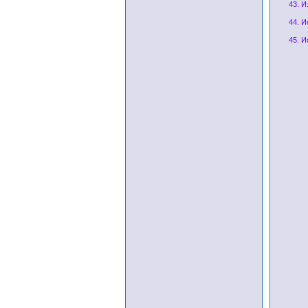
43. 
44. И
45. И