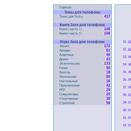
Главная
Темы для телефона:
Темы для Nokia
(
)
417
Книги Java для телефона:
Книги (часть 1)
(
)
100
Книги (часть 2)
(
)
106
Игры Java для телефона:
31. Д
Экшен
(
)
172
32. 
Аркады
(
)
91
Азартные
(
)
46
33. 
Драки
(
)
43
Экзотические
(
)
133
34. Ж
Гонки
(
)
50
Квесты
(
)
18
35. 
Логические
(
)
90
36. 
Настольные
(
)
16
Приключения
(
)
42
37. Ж
РПГ
(
)
29
Симуляторы
(
)
25
38. 
Спортивные
(
)
39
Стратегии
(
)
39. И
56
40. И
41. И
42. 