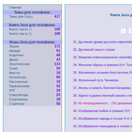
Главная
Темы для телефона:
Книги Java д
Темы для Nokia
(
)
417
Книги Java для телефона:
Книги (часть 1)
(
)
100
1
2
Книги (часть 2)
(
)
106
Игры Java для телефона:
31. Духовная драма русского европей
Экшен
(
)
172
32. Духовный смысл сказки
Аркады
(
)
91
Азартные
(
)
46
33. Жанрово-композиционное своеоб
Драки
(
)
43
Экзотические
(
)
133
34. Женские образы в романе А.Н. То
Гонки
(
)
50
Квесты
(
)
18
35. Жизненные искания Константина Л
Логические
(
)
90
36. Жизненный путь Чичикова
Настольные
(
)
16
Приключения
(
)
42
37. Жизнь и смерть Евгения Базарова
РПГ
(
)
29
Симуляторы
(
)
25
38. Идено-художественный анализ ст
Спортивные
(
)
39
Стратегии
(
)
39. Из непридуманного... (По дневник
56
40. Изображение войны в романе Л.Н. 
41. Изображение народа в поэме Н.А.
42. Изображение помещиков в поэме 