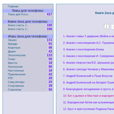
Главная
Темы для телефона:
Книги Java д
Темы для Nokia
(
)
417
Книги Java для телефона:
Книги (часть 1)
(
)
100
1
Книги (часть 2)
(
)
106
Игры Java для телефона:
1. Анализ главы У дядюшки (Война и ми
Экшен
(
)
172
2. Анализ стихотворения А.С. Пушкин
Аркады
(
)
91
Азартные
(
)
46
3. Анализ стихотворения Блока
Драки
(
)
43
Экзотические
(
)
133
4. Анализ стихотворения И. Северяни
Гонки
(
)
50
Квесты
(
)
18
5. Анализ творчества В.Е. Шукшина (р
Логические
(
)
90
6. Анализ эпизода Чичиков у Манилова
Настольные
(
)
16
Приключения
(
)
42
7. Андрей Болконский и Пьер Безухов
РПГ
(
)
29
Симуляторы
(
)
25
8. Андрей Болконский на батарее Туш
Спортивные
(
)
39
Стратегии
(
)
9. Благородное негодование и грусть 
56
10. Бог и дьявол в Мастере и маргарит
11. Бородинская битва как кульминаци
12. Бунт и преступление Родиона Раск