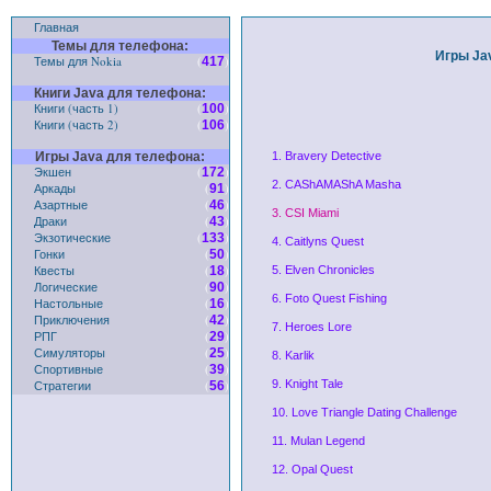
Главная
Темы для телефона:
Игры Ja
Темы для Nokia
(
)
417
Книги Java для телефона:
Книги (часть 1)
(
)
100
Книги (часть 2)
(
)
106
Игры Java для телефона:
1. Bravery Detective
Экшен
(
)
172
2. CAShAMAShA Masha
Аркады
(
)
91
Азартные
(
)
46
3. CSI Miami
Драки
(
)
43
Экзотические
(
)
133
4. Caitlyns Quest
Гонки
(
)
50
Квесты
(
)
18
5. Elven Chronicles
Логические
(
)
90
6. Foto Quest Fishing
Настольные
(
)
16
Приключения
(
)
42
7. Heroes Lore
РПГ
(
)
29
Симуляторы
(
)
25
8. Karlik
Спортивные
(
)
39
Стратегии
(
)
9. Knight Tale
56
10. Love Triangle Dating Challenge
11. Mulan Legend
12. Opal Quest