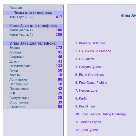
Главная
Темы для телефона:
Игры Ja
Темы для Nokia
(
)
417
Книги Java для телефона:
Книги (часть 1)
(
)
100
Книги (часть 2)
(
)
106
Игры Java для телефона:
1. Bravery Detective
Экшен
(
)
172
2. CAShAMAShA Masha
Аркады
(
)
91
Азартные
(
)
46
3. CSI Miami
Драки
(
)
43
Экзотические
(
)
133
4. Caitlyns Quest
Гонки
(
)
50
Квесты
(
)
18
5. Elven Chronicles
Логические
(
)
90
6. Foto Quest Fishing
Настольные
(
)
16
Приключения
(
)
42
7. Heroes Lore
РПГ
(
)
29
Симуляторы
(
)
25
8. Karlik
Спортивные
(
)
39
Стратегии
(
)
9. Knight Tale
56
10. Love Triangle Dating Challenge
11. Mulan Legend
12. Opal Quest