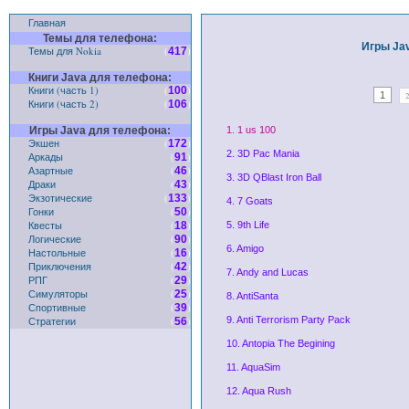
Главная
Темы для телефона:
Игры Ja
Темы для Nokia
(
)
417
Книги Java для телефона:
Книги (часть 1)
(
)
100
1
Книги (часть 2)
(
)
106
Игры Java для телефона:
1. 1 us 100
Экшен
(
)
172
2. 3D Pac Mania
Аркады
(
)
91
Азартные
(
)
46
3. 3D QBlast Iron Ball
Драки
(
)
43
Экзотические
(
)
133
4. 7 Goats
Гонки
(
)
50
Квесты
(
)
18
5. 9th Life
Логические
(
)
90
6. Amigo
Настольные
(
)
16
Приключения
(
)
42
7. Andy and Lucas
РПГ
(
)
29
Симуляторы
(
)
25
8. AntiSanta
Спортивные
(
)
39
Стратегии
(
)
9. Anti Terrorism Party Pack
56
10. Antopia The Begining
11. AquaSim
12. Aqua Rush