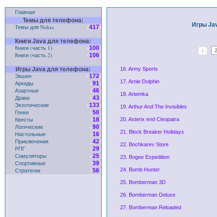
Главная
Темы для телефона:
Игры Ja
Темы для Nokia
(
)
417
Книги Java для телефона:
Книги (часть 1)
(
)
100
1
Книги (часть 2)
(
)
106
Игры Java для телефона:
16. Army Sports
Экшен
(
)
172
17. Arnie Dolphin
Аркады
(
)
91
Азартные
(
)
46
18. Artemka
Драки
(
)
43
Экзотические
(
)
133
19. Arthur And The Invisibles
Гонки
(
)
50
Квесты
(
)
18
20. Asterix end Cleopatra
Логические
(
)
90
21. Block Breaker Holidays
Настольные
(
)
16
Приключения
(
)
42
22. Bochkarev Store
РПГ
(
)
29
Симуляторы
(
)
25
23. Bogee Expedition
Спортивные
(
)
39
Стратегии
(
)
24. Bomb Hunter
56
25. Bomberman 3D
26. Bomberman Deluxe
27. Bomberman Reloaded