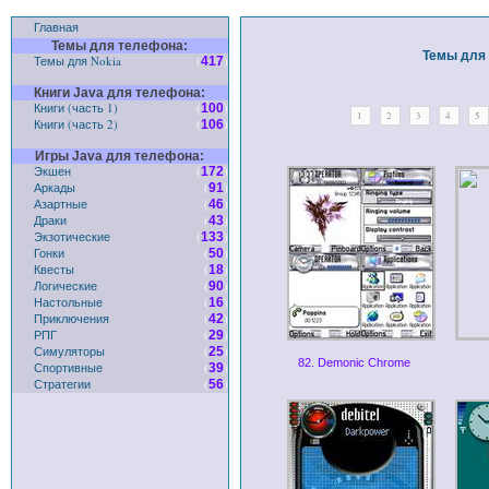
Главная
Темы для телефона:
Темы для 
Темы для Nokia
(
)
417
Книги Java для телефона:
Книги (часть 1)
(
)
100
1
2
3
4
5
Книги (часть 2)
(
)
106
Игры Java для телефона:
Экшен
(
)
172
Аркады
(
)
91
Азартные
(
)
46
Драки
(
)
43
Экзотические
(
)
133
Гонки
(
)
50
Квесты
(
)
18
Логические
(
)
90
Настольные
(
)
16
Приключения
(
)
42
РПГ
(
)
29
Симуляторы
(
)
25
82. Demonic Chrome
Спортивные
(
)
39
Стратегии
(
)
56