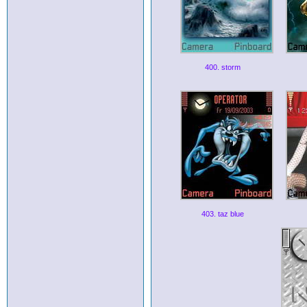
400. storm
403. taz blue