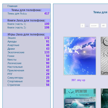
Главная
Темы для телефона:
Темы для 
Темы для Nokia
(
)
417
Книги Java для телефона:
Книги (часть 1)
(
)
100
....
1
«««←
40
Книги (часть 2)
(
)
106
Игры Java для телефона:
Экшен
(
)
172
Аркады
(
)
91
Азартные
(
)
46
Драки
(
)
43
Экзотические
(
)
133
Гонки
(
)
50
Квесты
(
)
18
Логические
(
)
90
Настольные
(
)
16
Приключения
(
)
42
РПГ
(
)
29
Симуляторы
(
)
25
397. sky xp
Спортивные
(
)
39
Стратегии
(
)
56