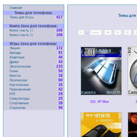
Главная
Темы для телефона:
Темы для 
Темы для Nokia
(
)
417
Книги Java для телефона:
Книги (часть 1)
(
)
100
....
1
«««←
30
31
32
Книги (часть 2)
(
)
106
Игры Java для телефона:
Экшен
(
)
172
Аркады
(
)
91
Азартные
(
)
46
Драки
(
)
43
Экзотические
(
)
133
Гонки
(
)
50
Квесты
(
)
18
Логические
(
)
90
Настольные
(
)
16
Приключения
(
)
42
РПГ
(
)
29
Симуляторы
(
)
25
316. XP Blue
3
Спортивные
(
)
39
Стратегии
(
)
56