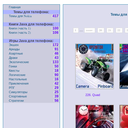
Главная
Темы для телефона:
Темы для 
Темы для Nokia
(
)
417
Книги Java для телефона:
Книги (часть 1)
(
)
100
....
1
«««←
20
21
22
Книги (часть 2)
(
)
106
Игры Java для телефона:
Экшен
(
)
172
Аркады
(
)
91
Азартные
(
)
46
Драки
(
)
43
Экзотические
(
)
133
Гонки
(
)
50
Квесты
(
)
18
Логические
(
)
90
Настольные
(
)
16
Приключения
(
)
42
РПГ
(
)
29
Симуляторы
(
)
25
226. Quad
Спортивные
(
)
39
Стратегии
(
)
56