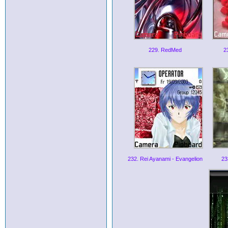
229. RedMed
2
232. Rei Ayanami - Evangelion
23