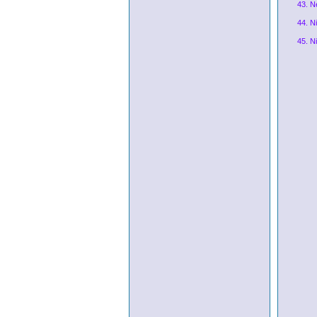
43. N
44. N
45. N