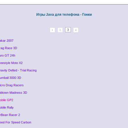
Игры Java для телефона - Гонки
3
1
2
4
akar 2007
rag Race 3D
uro GT 24h
reestyle Moto X2
ravity Defied - Trial Racing
umball 3000 3D
icro Drag Racers
idtown Madness 3D
obile GP2
obile Rally
rBean Racer 2
eed For Speed Carbon