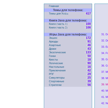
Главная
Темы для телефона:
Темы для Nokia
(
)
417
Книги Java для телефона:
Книги (часть 1)
(
)
100
Книги (часть 2)
(
)
106
Игры Java для телефона:
31. D
Экшен
(
)
172
32. D
Аркады
(
)
91
Азартные
(
)
46
33. E
Драки
(
)
43
Экзотические
(
)
133
34. F
Гонки
(
)
50
Квесты
(
)
18
35. G
Логические
(
)
90
36. G
Настольные
(
)
16
Приключения
(
)
42
37. M
РПГ
(
)
29
Симуляторы
(
)
25
38. M
Спортивные
(
)
39
Стратегии
(
)
39. M
56
40. M
41. M
42. N