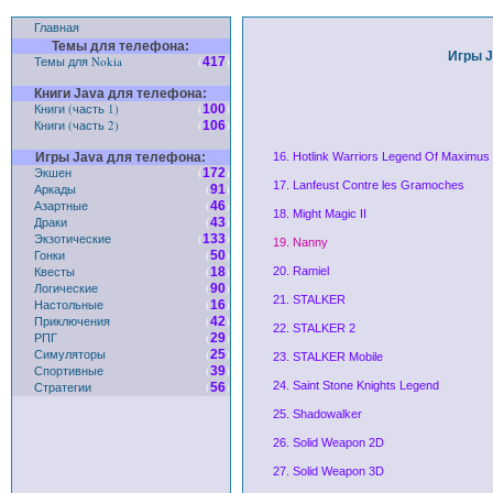
Главная
Темы для телефона:
Игры J
Темы для Nokia
(
)
417
Книги Java для телефона:
Книги (часть 1)
(
)
100
Книги (часть 2)
(
)
106
Игры Java для телефона:
16. Hotlink Warriors Legend Of Maximus
Экшен
(
)
172
17. Lanfeust Contre les Gramoches
Аркады
(
)
91
Азартные
(
)
46
18. Might Magic II
Драки
(
)
43
Экзотические
(
)
133
19. Nanny
Гонки
(
)
50
Квесты
(
)
18
20. Ramiel
Логические
(
)
90
21. STALKER
Настольные
(
)
16
Приключения
(
)
42
22. STALKER 2
РПГ
(
)
29
Симуляторы
(
)
25
23. STALKER Mobile
Спортивные
(
)
39
Стратегии
(
)
24. Saint Stone Knights Legend
56
25. Shadowalker
26. Solid Weapon 2D
27. Solid Weapon 3D