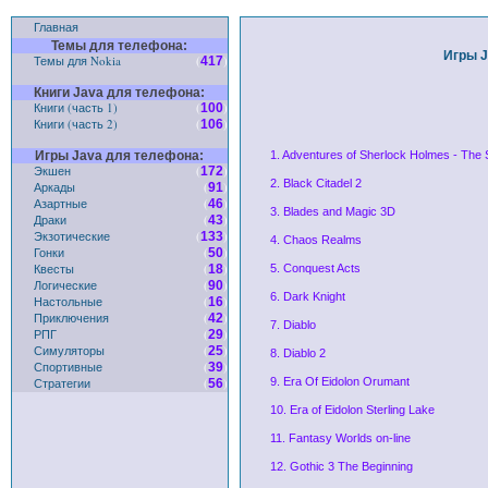
Главная
Темы для телефона:
Игры J
Темы для Nokia
(
)
417
Книги Java для телефона:
Книги (часть 1)
(
)
100
Книги (часть 2)
(
)
106
Игры Java для телефона:
1. Adventures of Sherlock Holmes - The S
Экшен
(
)
172
2. Black Citadel 2
Аркады
(
)
91
Азартные
(
)
46
3. Blades and Magic 3D
Драки
(
)
43
Экзотические
(
)
133
4. Chaos Realms
Гонки
(
)
50
Квесты
(
)
18
5. Conquest Acts
Логические
(
)
90
6. Dark Knight
Настольные
(
)
16
Приключения
(
)
42
7. Diablo
РПГ
(
)
29
Симуляторы
(
)
25
8. Diablo 2
Спортивные
(
)
39
Стратегии
(
)
9. Era Of Eidolon Orumant
56
10. Era of Eidolon Sterling Lake
11. Fantasy Worlds on-line
12. Gothic 3 The Beginning