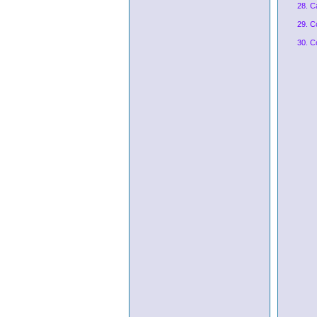
28. C
29. C
30. C