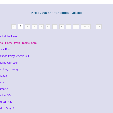
Игры Java для телефона - Экшен
....
2
1
3
4
5
6
7
8
9
10
»»»→
12
ehind the Lines
lack Hawk Down -Team Sabre
lock Post
olshoe Priklyuchenie 3D
ourne Ultimatum
reaking Through
rigada
umer
umer 2
unker 3D
all Of Duty
ll of Duty 2