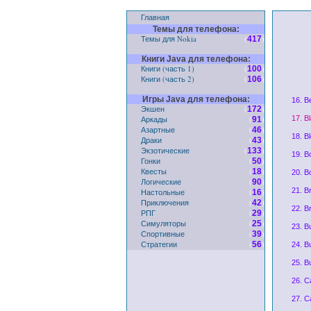
Главная
Темы для телефона:
Темы для Nokia
(
)
417
Книги Java для телефона:
Книги (часть 1)
(
)
100
Книги (часть 2)
(
)
106
Игры Java для телефона:
16. B
Экшен
(
)
172
Аркады
(
)
17. B
91
Азартные
(
)
46
18. B
Драки
(
)
43
Экзотические
(
)
133
19. B
Гонки
(
)
50
Квесты
(
)
18
20. B
Логические
(
)
90
21. B
Настольные
(
)
16
Приключения
(
)
42
22. B
РПГ
(
)
29
Симуляторы
(
)
25
23. B
Спортивные
(
)
39
Стратегии
(
)
56
24. B
25. B
26. C
27. Ca