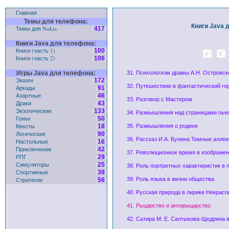
Главная
Темы для телефона:
Книги Java д
Темы для Nokia
(
)
417
Книги Java для телефона:
Книги (часть 1)
(
)
100
1
2
Книги (часть 2)
(
)
106
Игры Java для телефона:
31. Психологизм драмы А.Н. Островск
Экшен
(
)
172
32. Путешествие в фантастический го
Аркады
(
)
91
Азартные
(
)
46
33. Разговор с Мастером
Драки
(
)
43
Экзотические
(
)
133
34. Размышления над страницами пьес
Гонки
(
)
50
Квесты
(
)
18
35. Размышления о родине
Логические
(
)
90
36. Рассказ И.А. Бунина Темные аллеи
Настольные
(
)
16
Приключения
(
)
42
37. Революционное время в изображен
РПГ
(
)
29
Симуляторы
(
)
25
38. Роль портретных характеристик в
Спортивные
(
)
39
Стратегии
(
)
39. Роль языка в жизни общества
56
40. Русская природа в лирике Некрасо
41. Рыцарство и антирыцарство
42. Сатира М. Е. Салтыкова-Щедрина 