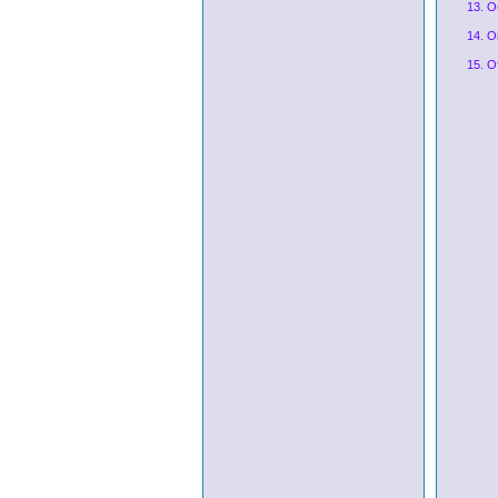
13. 
14. О
15. О