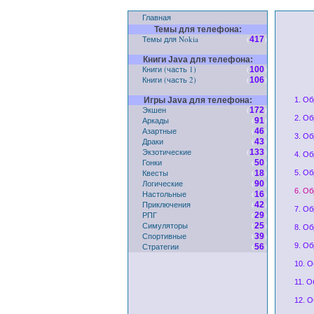
Главная
Темы для телефона:
Темы для Nokia
(
)
417
Книги Java для телефона:
Книги (часть 1)
(
)
100
Книги (часть 2)
(
)
106
Игры Java для телефона:
1. Об
Экшен
(
)
172
2. Об
Аркады
(
)
91
Азартные
(
)
46
3. Об
Драки
(
)
43
Экзотические
(
)
133
4. Об
Гонки
(
)
50
Квесты
(
)
18
5. О
Логические
(
)
90
6. Об
Настольные
(
)
16
Приключения
(
)
42
7. Об
РПГ
(
)
29
Симуляторы
(
)
25
8. Об
Спортивные
(
)
39
Стратегии
(
)
9. Об
56
10. О
11. 
12. 