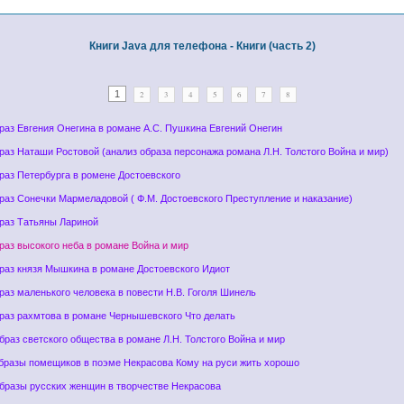
Книги Java для телефона - Книги (часть 2)
1
2
3
4
5
6
7
8
раз Евгения Онегина в романе А.С. Пушкина Евгений Онегин
раз Наташи Ростовой (анализ образа персонажа романа Л.Н. Толстого Война и мир)
раз Петербурга в ромене Достоевского
раз Сонечки Мармеладовой ( Ф.М. Достоевского Преступление и наказание)
браз Татьяны Лариной
раз высокого неба в романе Война и мир
раз князя Мышкина в романе Достоевского Идиот
раз маленького человека в повести Н.В. Гоголя Шинель
раз рахмтова в романе Чернышевского Что делать
браз светского общества в романе Л.Н. Толстого Война и мир
Образы помещиков в поэме Некрасова Кому на руси жить хорошо
Образы русских женщин в творчестве Некрасова